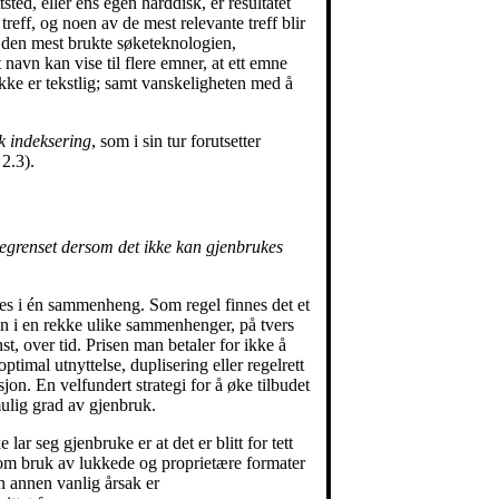
sted, eller ens egen harddisk, er resultatet
treff, og noen av de mest relevante treff blir
at den mest brukte søketeknologien,
 navn kan vise til flere emner, at ett emne
ke er tekstlig; samt vanskeligheten med å
k indeksering
, som i sin tur forutsetter
 2.3).
 begrenset dersom det ikke kan gjenbrukes
kes i én sammenheng. Som regel finnes det et
on i en rekke ulike sammenhenger, på tvers
t, over tid. Prisen man betaler for ikke å
timal utnyttelse, duplisering eller regelrett
jon. En velfundert strategi for å øke tilbudet
 mulig grad av gjenbruk.
 lar seg gjenbruke er at det er blitt for tett
nom bruk av lukkede og proprietære formater
n annen vanlig årsak er