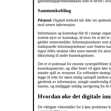
gjenfinningsproblematikken som er nevnt i avsn
Sammenkobling
Påstand:
Digitalt innhold når ikke sin optima
med annen informasjon.
Informasjon og kunnskap blir til i mange organ
isolerte øyer av kunnskap, til tross for at det e
gjelder emneområder. Informasjonsbaser som no
tradisjonelle informasjonsbaser som Statens kart
ingen felles struktur eller noen metode for akse
tilknytning til andre kunnskapsbaser.
Det er et potensial for enorme synergieffekter 
kunn­skaps­øyene, og slike bruer vil igjen føre 
mindre spill av ressurser. En velfundert strategi
legge til rette for størst mulig samspill mellom 
gjenbruk av informasjon, unngår unødvendig dup
basene, og muliggjør smidig navigering fra én b
Hvordan øke det digitale inn
De viktigste virkemidler for å løse problemer kn