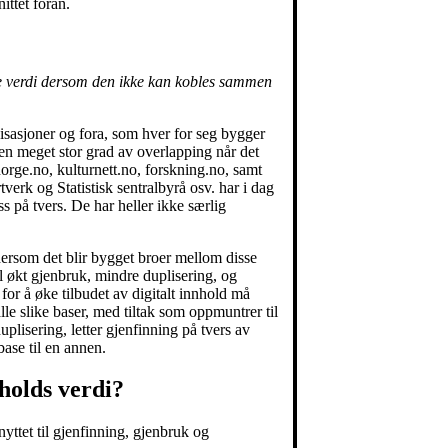
ittet foran.
le verdi dersom den ikke kan kobles sammen
isasjoner og fora, som hver for seg bygger
r en meget stor grad av overlapping når det
rge.no, kulturnett.no, forskning.no, samt
verk og Statistisk sentralbyrå osv. har i dag
ss på tvers. De har heller ikke særlig
dersom det blir bygget broer mellom disse
til økt gjenbruk, mindre duplisering, og
 for å øke tilbudet av digitalt innhold må
alle slike baser, med tiltak som oppmuntrer til
lisering, letter gjenfinning på tvers av
ase til en annen.
holds verdi?
yttet til gjenfinning, gjenbruk og