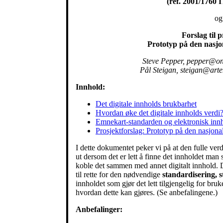
(ref. 2001/1760
og
Forslag til 
Prototyp på den nasj
Steve Pepper, pepper@on
Pål Steigan, steigan@arte
Innhold:
Det digitale innholds brukbarhet
Hvordan øke det digitale innholds verdi
Emnekart-standarden og elektronisk inn
Prosjektforslag: Prototyp på den nasjon
I dette dokumentet peker vi på at den fulle verdi
ut dersom det er lett å finne det innholdet man sø
koble det sammen med annet digitalt innhold. D
til rette for den nødvendige
standardisering, 
innholdet som gjør det lett tilgjengelig for bru
hvordan dette kan gjøres. (Se anbefalingene.)
Anbefalinger: