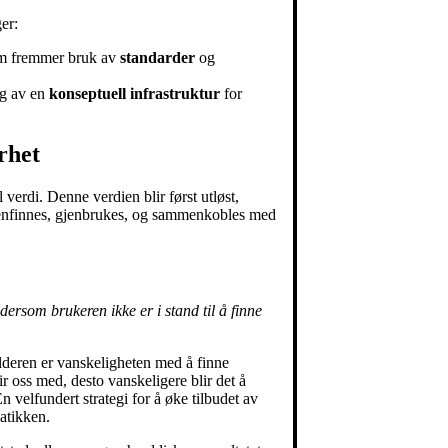
er:
som fremmer bruk av
standarder
og
ng av en
konseptuell infrastruktur
for
rhet
l verdi. Denne verdien blir først utløst,
n gjenfinnes, gjenbrukes, og sammenkobles med
 dersom brukeren ikke er i stand til å finne
lderen er vanskeligheten med å finne
r oss med, desto vanskeligere blir det å
En velfundert strategi for å øke tilbudet av
atikken.