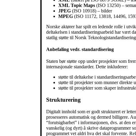
XML Topic Maps
(ISO 13250) – seman
JPEG
(ISO 10918) – bilder
MPEG
(ISO 11172, 13818, 14496, 159
Norske aktører har spilt en ledende rolle i utvi
deltakelsen i standardiseringsarbeid har vært da
statlig støtte til Norsk Teknologistandardiserin
Anbefaling vedr. standardisering
Staten bør støtte opp under prosjekter som fre
internasjonale standarder. Dette inkluderer:
støtte til deltakelse i standardiseringsa
støtte til prosjekter som munner direkte u
støtte til prosjekter som skaper infrastr
Strukturering
Digitalt innhold som er godt strukturert er lette
prosesseres automatisk og dermed billigere. Au
“forutsigbarhet” i informasjonen, dvs. at den er
vanskelig (og dyrt) å skrive dataprogrammer so
programmet vet aldri hva det skal forvente. Rel