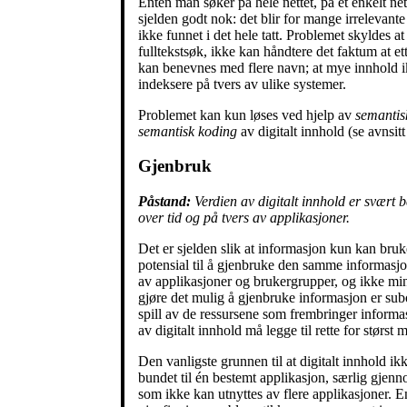
Enten man søker på hele nettet, på et enkelt nett
sjelden godt nok: det blir for mange irrelevante 
ikke funnet i det hele tatt. Problemet skyldes 
fulltekstsøk, ikke kan håndtere det faktum at ett
kan benevnes med flere navn; at mye innhold ik
indeksere på tvers av ulike systemer.
Problemet kan kun løses ved hjelp av
semantis
semantisk koding
av digitalt innhold (se avnsitt
Gjenbruk
Påstand:
Verdien av digitalt innhold er svært
over tid og på tvers av applikasjoner.
Det er sjelden slik at informasjon kun kan bru
potensial til å gjenbruke den samme informasj
av applikasjoner og brukergrupper, og ikke mins
gjøre det mulig å gjenbruke informasjon er subop
spill av de ressursene som frembringer informas
av digitalt innhold må legge til rette for størst
Den vanligste grunnen til at digitalt innhold ikke
bundet til én bestemt applikasjon, særlig gjen
som ikke kan utnyttes av flere applikasjoner. E