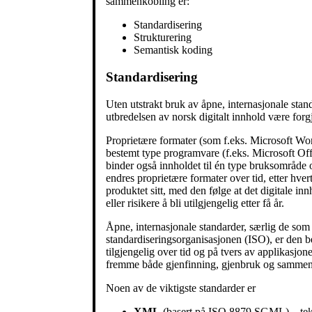
sammenkobling er:
Standardisering
Strukturering
Semantisk koding
Standardisering
Uten utstrakt bruk av åpne, internasjonale stan
utbredelsen av norsk digitalt innhold være forg
Proprietære formater (som f.eks. Microsoft Word
bestemt type programvare (f.eks. Microsoft Off
binder også innholdet til én type bruksområde
endres proprietære formater over tid, etter hv
produktet sitt, med den følge at det digitale in
eller risikere å bli utilgjengelig etter få år.
Åpne, internasjonale standarder, særlig de som 
standardiserings­organisasjonen (ISO), er den bes
tilgjengelig over tid og på tvers av applikasjone
fremme både gjenfinning, gjenbruk og sammen
Noen av de viktigste standarder er
XML
(basert på ISO 8879 SGML) – tek