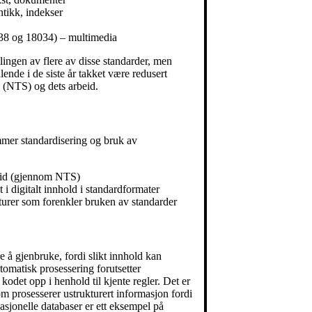
tikk, indekser
38 og 18034) – multimedia
klingen av flere av disse standarder, men
lende i de siste år takket være redusert
g (NTS) og dets arbeid.
mmer standardisering og bruk av
rbeid (gjennom NTS)
t i digitalt innhold i standardformater
ukturer som forenkler bruken av standarder
re å gjenbruke, fordi slikt innhold kan
tomatisk prosessering forutsetter
 kodet opp i henhold til kjente regler. Det er
m prosesserer ustrukturert informasjon fordi
asjonelle databaser er ett eksempel på