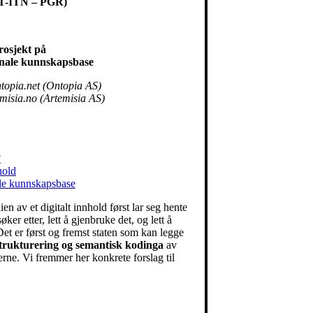
 IT-ITN – PGR)
prosjekt på
onale kunnskapsbase
topia.net (Ontopia AS)
misia.no (Artemisia AS)
?
hold
ale kunnskapsbase
en av et digitalt innhold først lar seg hente
ker etter, lett å gjenbruke det, og lett å
et er først og fremst staten som kan legge
strukturering
og semantisk kodinga
av
kerne. Vi fremmer her konkrete forslag til