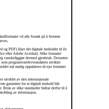
dardformater vil alle forsøk på å fremme
jeves.
 og PDF) låser det digitale innholdet til én
ice eller Adobe Acrobat). Slike formater
 og vanskeliggjør dermed gjenbruk. Dessuten
ert som programvareleverandøren utvikler
nholdet må stadig oppdateres til nye formater
er utviklet av den internasjonale
te garantien for at digitalt innhold blir
r. Bruk av slike standarder bidrar derfor til å
kobling av informasjon.
st, dokumenter