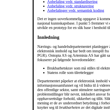
Anbefaling vedr. standardisering
Anbefaling vedr. strukturering
Anbefalinger vedr. semantisk koding
Det er ingen uoverkommelig oppgave å komme i
nasjonal kunnskapsbase. I punkt 5 fremmer vi 
utvikle en prototyp for en slik base i henhold t
Innledning
Nærings- og handelsdepartementet planlegger å
elektronisk innhold og har bedt om innspill fra
PGR). Ontopia AS og Artemisia AS har gått sa
fokuserer på følgende hoved­områder:
Brukbarhetskrav som må stilles til elekt
Statens rolle som tilrettelegger
Departementet påpeker at elektronisk innhold vi
informasjonssamfunnet og vil bidra til å videreu
den offentlige sektor, samt stimulere næringsutv
problemstillinger blir nevnt, inkludert ansvar fo
opphavsrettslige forhold, sikkerhet og tillit. Sli
mening er de av underordnet betydning i forhol
knytter seg til
brukbarheten
av det digitale inn