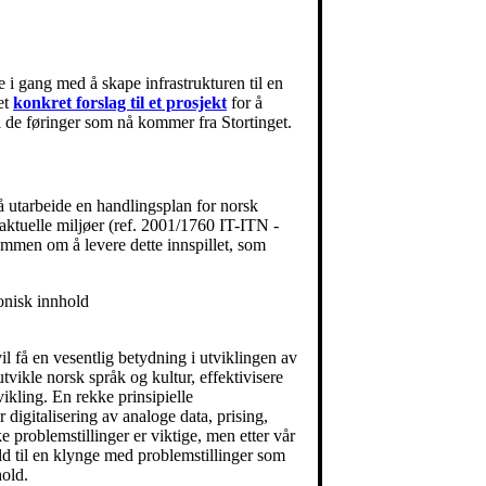
 gang med å skape infrastrukturen til en
et
konkret forslag til et prosjekt
for å
il de føringer som nå kommer fra Stortinget.
 utarbeide en handlingsplan for norsk
 aktuelle miljøer (ref. 2001/1760 IT-ITN -
mmen om å levere dette innspillet, som
ronisk innhold
l få en vesentlig betydning i utviklingen av
tvikle norsk språk og kultur, effektivisere
ikling. En rekke prinsipielle
r digitalisering av analoge data, prising,
ke problemstillinger er viktige, men etter vår
d til en klynge med problemstillinger som
hold.